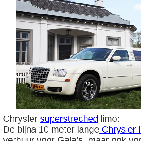
Chrysler
superstreched
limo:
De bijna 10 meter lange
Chrysler 
verhuur voor Gala's, maar ook vo