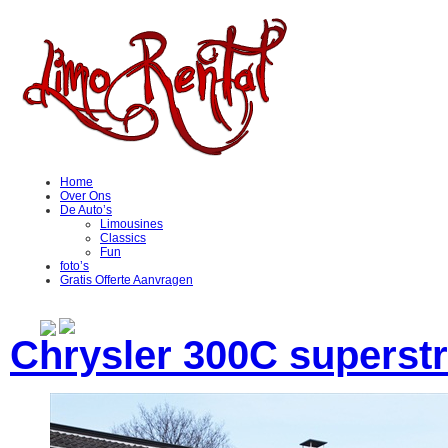
Home
Over Ons
De Auto’s
Limousines
Classics
Fun
foto’s
Gratis Offerte Aanvragen
Chrysler 300C superst