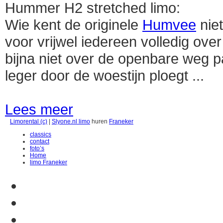
Hummer H2 stretched limo:
Wie kent de originele
Humvee
niet
voor vrijwel iedereen volledig over
bijna niet over de openbare weg 
leger door de woestijn ploegt ...
Lees meer
Limorental
(c)
|
Slyone.nl
limo
huren
Franeker
classics
contact
foto’s
Home
limo Franeker